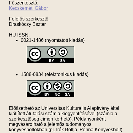
Főszerkesztő:
Kecskeméti Gábor
Felelős szerkesztő:
Draskóczy Eszter
HU ISSN:
0021-1486 (nyomtatott kiadás)
1588-0834 (elektronikus kiadás)
Előfizethető az Universitas Kulturális Alapítvány által
kiállított átutalási számla kiegyenlítésével (számla a
szerkesztőség címén kérhető). Példányonként
megvásárolható a jelentős tudományos
könyvesboltokban (pl. Írók Boltja, Penna Könyvesbolt)