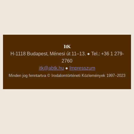
ItK
H-1118 Budapest, Ménesi út 11–13. ● Tel.: +36 1 279-
2760
itk@abtk.hu
●
Impresszum
Minden jog fenntartva © Irodalomtörténeti Közlemények 1997–2023