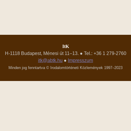
ItK
H-1118 Budapest, Ménesi út 11–13. ● Tel.: +36 1 279-2760
itk@abtk.hu
●
Impresszum
Minden jog fenntartva © Irodalomtörténeti Közlemények 1997–2023