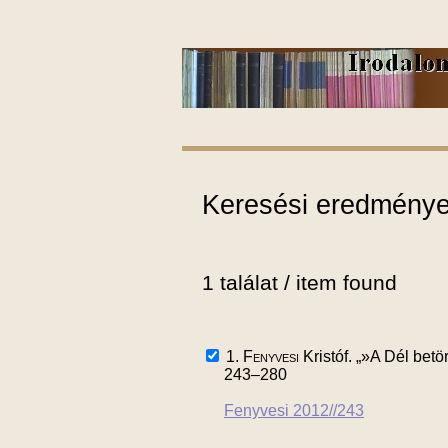
Keresési eredmények
1 találat / item found
1.
Fenyvesi
Kristóf. „»A Dél betö
243–280
Fenyvesi 2012//243