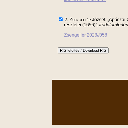
2.
Zsengellér
József. „Apáczai 
részletei (1656)”.
Irodalomtörté
Zsengellér 2023//058