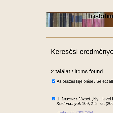
Keresési eredmények
2 találat / items found
Az összes kijelölése / Select all
1.
Jankovics
József. „Nyílt levé
Közlemények
109, 2–3. sz. (20
Jankovics 2005//354