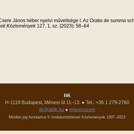
Csere János héber nyelvi műveltsége I. Az Oratio de summa sc
neti Közlemények
127, 1. sz. (2023): 58–64
ItK
H-1118 Budapest, Ménesi út 11–13. ● Tel.: +36 1 279-2760
itk@abtk.hu
●
Impresszum
Minden jog fenntartva © Irodalomtörténeti Közlemények 1997–2023