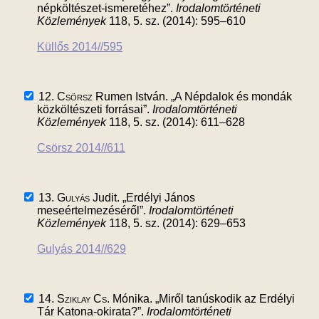
népköltészet-ismeretéhez”.
Irodalomtörténeti
Közlemények
118, 5. sz. (2014): 595–610
Küllős 2014//595
12.
Csörsz
Rumen István. „A Népdalok és mondák
közköltészeti forrásai”.
Irodalomtörténeti
Közlemények
118, 5. sz. (2014): 611–628
Csörsz 2014//611
13.
Gulyás
Judit. „Erdélyi János
meseértelmezéséről”.
Irodalomtörténeti
Közlemények
118, 5. sz. (2014): 629–653
Gulyás 2014//629
14.
Sziklay Cs.
Mónika. „Miről tanúskodik az Erdélyi
Tár Katona-okirata?”.
Irodalomtörténeti