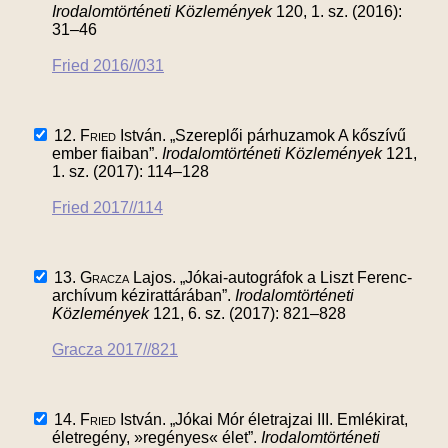
Irodalomtörténeti Közlemények
120, 1. sz. (2016):
31–46
Fried 2016//031
12.
Fried
István. „Szereplői párhuzamok A kőszívű
ember fiaiban”.
Irodalomtörténeti Közlemények
121,
1. sz. (2017): 114–128
Fried 2017//114
13.
Gracza
Lajos. „Jókai-autográfok a Liszt Ferenc-
archívum kézirattárában”.
Irodalomtörténeti
Közlemények
121, 6. sz. (2017): 821–828
Gracza 2017//821
14.
Fried
István. „Jókai Mór életrajzai III. Emlékirat,
életregény, »regényes« élet”.
Irodalomtörténeti