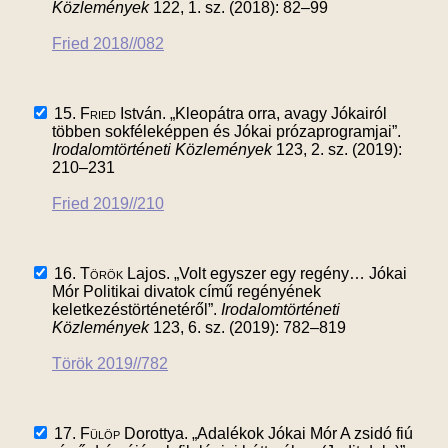
Közlemények
122, 1. sz. (2018): 82–99
Fried 2018//082
15.
Fried
István. „Kleopátra orra, avagy Jókairól
többen sokféleképpen és Jókai prózaprogramjai”.
Irodalomtörténeti Közlemények
123, 2. sz. (2019):
210–231
Fried 2019//210
16.
Török
Lajos. „Volt egyszer egy regény… Jókai
Mór Politikai divatok című regényének
keletkezéstörténetéről”.
Irodalomtörténeti
Közlemények
123, 6. sz. (2019): 782–819
Török 2019//782
17.
Fülöp
Dorottya. „Adalékok Jókai Mór A zsidó fiú