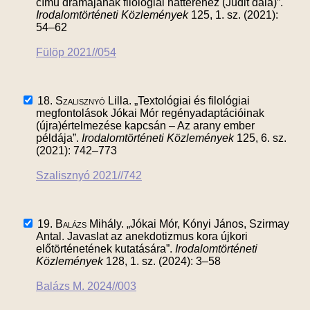
című drámájának filológiai hátteréhez (Judit dala)”.
Irodalomtörténeti Közlemények
125, 1. sz. (2021):
54–62
Fülöp 2021//054
18.
Szalisznyó
Lilla. „Textológiai és filológiai
megfontolások Jókai Mór regényadaptációinak
(újra)értelmezése kapcsán – Az arany ember
példája”.
Irodalomtörténeti Közlemények
125, 6. sz.
(2021): 742–773
Szalisznyó 2021//742
19.
Balázs
Mihály. „Jókai Mór, Kónyi János, Szirmay
Antal. Javaslat az anekdotizmus kora újkori
előtörténetének kutatására”.
Irodalomtörténeti
Közlemények
128, 1. sz. (2024): 3–58
Balázs M. 2024//003