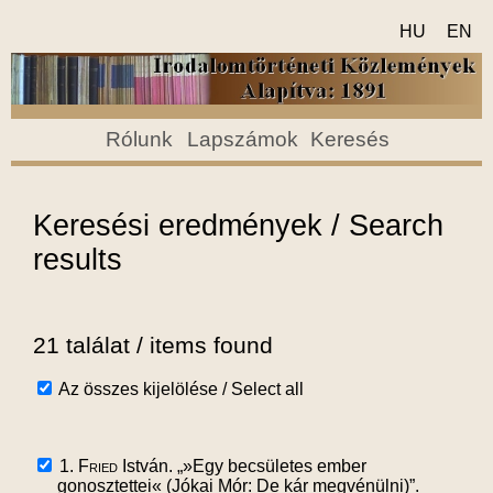
HU
EN
Rólunk
Lapszámok
Keresés
Keresési eredmények / Search
results
21 találat / items found
Az összes kijelölése / Select all
1.
Fried
István. „»Egy becsületes ember
gonosztettei« (Jókai Mór: De kár megvénülni)”.