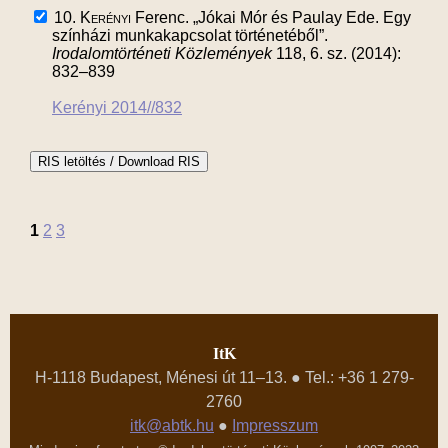
10.
Kerényi
Ferenc. „Jókai Mór és Paulay Ede. Egy
színházi munkakapcsolat történetéből”.
Irodalomtörténeti Közlemények
118, 6. sz. (2014):
832–839
Kerényi 2014//832
1
2
3
ItK
H-1118 Budapest, Ménesi út 11–13. ● Tel.: +36 1 279-
2760
itk@abtk.hu
●
Impresszum