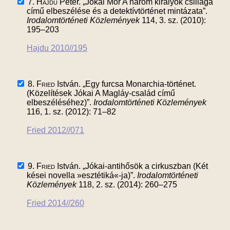
7.
Hajdu
Péter. „Jókai Mór A három királyok csillaga
című elbeszélése és a detektívtörténet mintázata”.
Irodalomtörténeti Közlemények
114, 3. sz. (2010):
195–203
Hajdu 2010//195
8.
Fried
István. „Egy furcsa Monarchia-történet.
(Közelítések Jókai A Magláy-család című
elbeszéléséhez)”.
Irodalomtörténeti Közlemények
116, 1. sz. (2012): 71–82
Fried 2012//071
9.
Fried
István. „Jókai-antihősök a cirkuszban (Két
kései novella »esztétiká«-ja)”.
Irodalomtörténeti
Közlemények
118, 2. sz. (2014): 260–275
Fried 2014//260