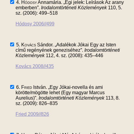
4.
Hódosy
Annamária. „Égi jelek: Leírások Az arany
emberben”.
Irodalomtörténeti Közlemények
110, 5.
sz. (2006): 499–518
Hódosy 2006//499
5.
Kovács
Sándor. „Adalékok Jókai Egy az Isten
című regényének geneziséhez”.
Irodalomtörténeti
Közlemények
112, 4. sz. (2008): 435–446
Kovács 2008//435
6.
Fried
István. „Egy Jókai-novella és ami
körötte/mögötte lehet (Egy magyar Marcus
Aurelius)”.
Irodalomtörténeti Közlemények
113, 8.
sz. (2009): 826–835
Fried 2009//826