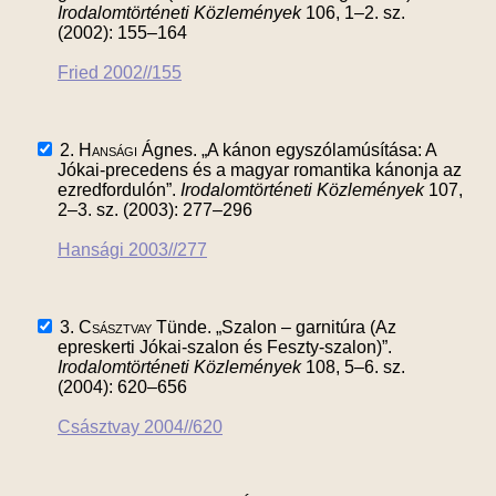
Irodalomtörténeti Közlemények
106, 1–2. sz.
(2002): 155–164
Fried 2002//155
2.
Hansági
Ágnes. „A kánon egyszólamúsítása: A
Jókai-precedens és a magyar romantika kánonja az
ezredfordulón”.
Irodalomtörténeti Közlemények
107,
2–3. sz. (2003): 277–296
Hansági 2003//277
3.
Császtvay
Tünde. „Szalon – garnitúra (Az
epreskerti Jókai-szalon és Feszty-szalon)”.
Irodalomtörténeti Közlemények
108, 5–6. sz.
(2004): 620–656
Császtvay 2004//620