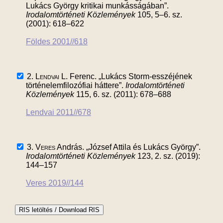
Lukács György kritikai munkásságában”.
Irodalomtörténeti Közlemények
105, 5–6. sz.
(2001): 618–622
Földes 2001//618
2.
Lendvai
L. Ferenc. „Lukács Storm-esszéjének
történelemfilozófiai háttere”.
Irodalomtörténeti
Közlemények
115, 6. sz. (2011): 678–688
Lendvai 2011//678
3.
Veres
András. „József Attila és Lukács György”.
Irodalomtörténeti Közlemények
123, 2. sz. (2019):
144–157
Veres 2019//144