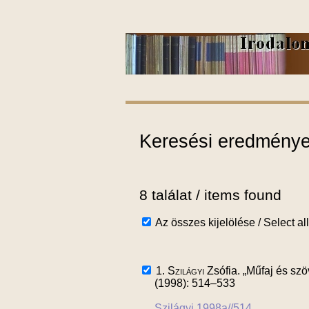
Keresési eredmények
8 találat / items found
Az összes kijelölése / Select all
1.
Szilágyi
Zsófia. „Műfaj és szö
(1998): 514–533
Szilágyi 1998a//514