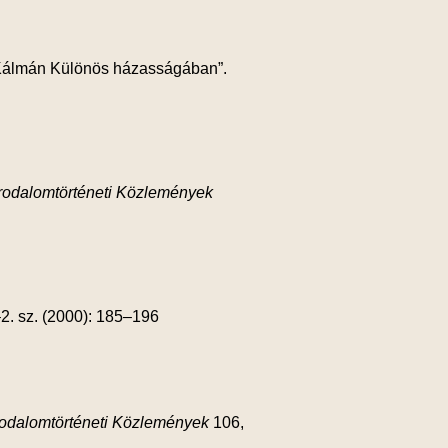
h Kálmán Különös házasságában”.
Irodalomtörténeti Közlemények
2. sz. (2000): 185–196
rodalomtörténeti Közlemények
106,