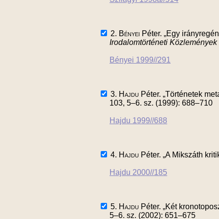
2.
Bényei
Péter. „Egy irányregé
Irodalomtörténeti Közlemények
Bényei 1999//291
3.
Hajdu
Péter. „Történetek met
103, 5–6. sz. (1999): 688–710
Hajdu 1999//688
4.
Hajdu
Péter. „A Mikszáth kriti
Hajdu 2000//185
5.
Hajdu
Péter. „Két kronotopos
5–6. sz. (2002): 651–675