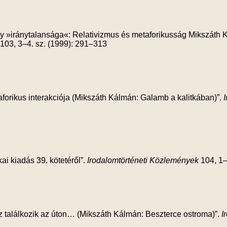
ny »iránytalansága«: Relativizmus és metaforikusság Mikszát
103, 3–4. sz. (1999): 291–313
aforikus interakciója (Mikszáth Kálmán: Galamb a kalitkában)”.
kai kiadás 39. kötetéről”.
Irodalomtörténeti Közlemények
104, 1–
z találkozik az úton… (Mikszáth Kálmán: Beszterce ostroma)”.
I