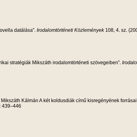
ovella datálása”.
Irodalomtörténeti Közlemények
108, 4. sz. (2
orikai stratégiák Mikszáth irodalomtörténeti szövegeiben”.
Irodal
Mikszáth Kálmán A két koldusdiák című kisregényének forrása
): 439–446