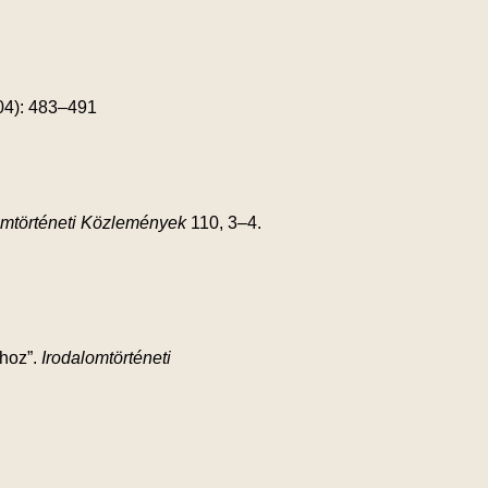
004): 483–491
omtörténeti Közlemények
110, 3–4.
ihoz”.
Irodalomtörténeti