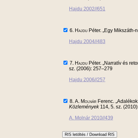
Hajdu 2002//651
6.
Hajdu
Péter. „Egy Mikszáth-n
Hajdu 2004//483
7.
Hajdu
Péter. „Narratív és ret
sz. (2006): 257–279
Hajdu 2006//257
8.
A. Molnár
Ferenc. „Adalékok 
Közlemények
114, 5. sz. (2010
A. Molnár 2010//439