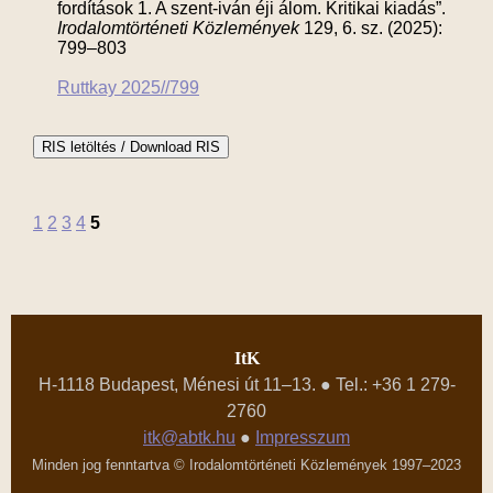
fordítások 1. A szent-iván éji álom. Kritikai kiadás”.
Irodalomtörténeti Közlemények
129, 6. sz. (2025):
799–803
Ruttkay 2025//799
1
2
3
4
5
ItK
H-1118 Budapest, Ménesi út 11–13. ● Tel.: +36 1 279-
2760
itk@abtk.hu
●
Impresszum
Minden jog fenntartva © Irodalomtörténeti Közlemények 1997–2023