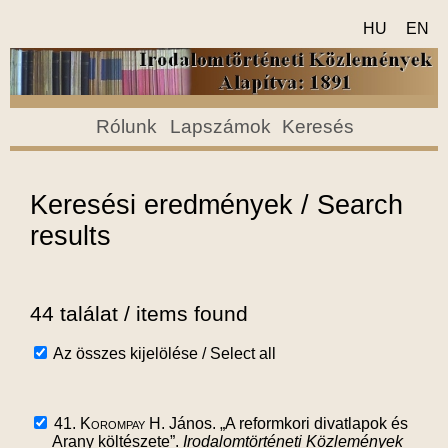
HU
EN
Rólunk
Lapszámok
Keresés
Keresési eredmények / Search
results
44 találat / items found
Az összes kijelölése / Select all
41.
Korompay H.
János. „A reformkori divatlapok és
Arany költészete”.
Irodalomtörténeti Közlemények