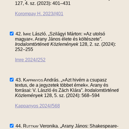
127, 4. sz. (2023): 401–431
Korompay H. 2023//401
42.
Imre
László. „Szilágyi Márton: »Az utolsó
magyar«. Arany János élete és költészete”.
Irodalomtörténeti Közlemények
128, 2. sz. (2024):
252–255
Imre 2024//252
43.
Kappanyos
András. „»Azt hivém a csupasz
textus, de a jegyzetek többet érnek«. Arany és
forrásai: V. László és Zách Klára”.
Irodalomtörténeti
Közlemények
128, 5. sz. (2024): 568–594
Kappanyos 2024//568
44.
Ruttkay
Veronika. „Arany János: Shakespeare-