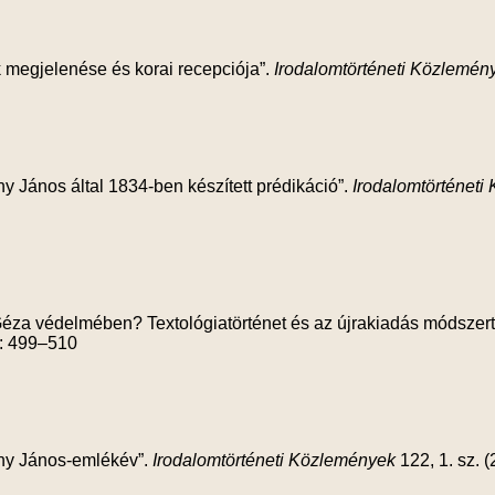
 megjelenése és korai recepciója”.
Irodalomtörténeti Közlemén
y János által 1834-ben készített prédikáció”.
Irodalomtörténeti
éza védelmében? Textológiatörténet és az újrakiadás módszer
): 499–510
ny János-emlékév”.
Irodalomtörténeti Közlemények
122, 1. sz. 