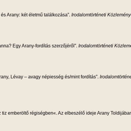
 és Arany: két életmű találkozása”.
Irodalomtörténeti Közlemén
anna? Egy Arany-fordítás szerzőjéről”.
Irodalomtörténeti Közle
rany, Lévay – avagy népiesség és/mint fordítás”.
Irodalomtörtén
 tiz emberöltő régiségben«. Az elbeszélő ideje Arany Toldijába