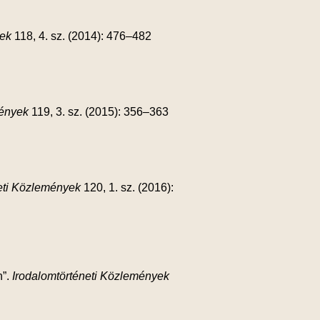
yek
118, 4. sz. (2014): 476–482
mények
119, 3. sz. (2015): 356–363
eti Közlemények
120, 1. sz. (2016):
n”.
Irodalomtörténeti Közlemények