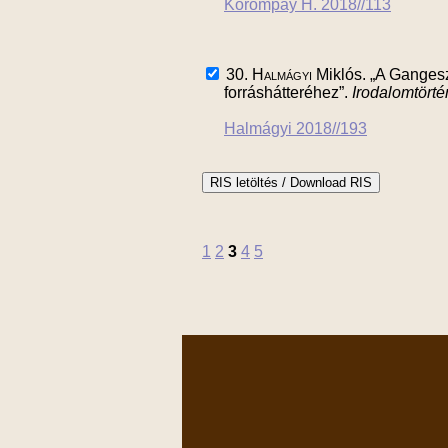
Korompay H. 2018//113
30.
Halmágyi
Miklós. „A Gangesz
forráshátteréhez”.
Irodalomtört
Halmágyi 2018//193
1
2
3
4
5