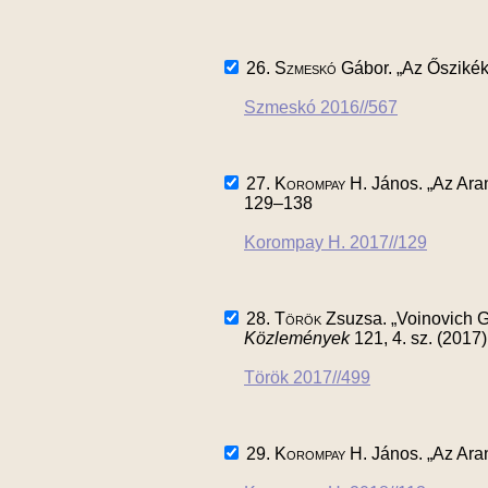
26.
Szmeskó
Gábor. „Az Őszikék
Szmeskó 2016//567
27.
Korompay H.
János. „Az Aran
129–138
Korompay H. 2017//129
28.
Török
Zsuzsa. „Voinovich G
Közlemények
121, 4. sz. (2017
Török 2017//499
29.
Korompay H.
János. „Az Ara