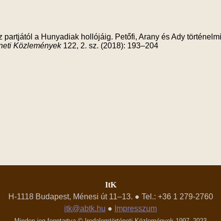
 partjától a Hunyadiak hollójáig. Petőfi, Arany és Ady történel
éneti Közlemények
122, 2. sz. (2018): 193–204
ItK
H-1118 Budapest, Ménesi út 11–13. ● Tel.: +36 1 279-2760
itk@abtk.hu
●
Impresszum
Minden jog fenntartva © Irodalomtörténeti Közlemények 1997–2023