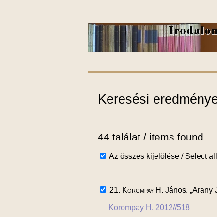
Keresési eredmények
44 találat / items found
Az összes kijelölése / Select all
21.
Korompay H.
János. „Arany J
Korompay H. 2012//518