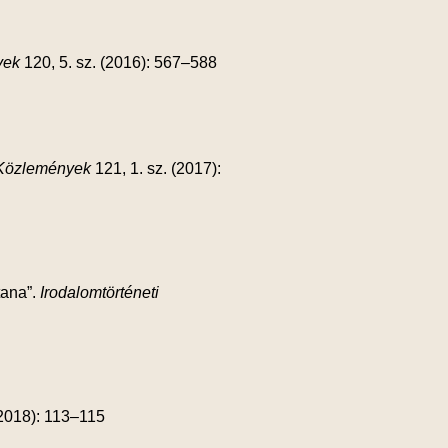
yek
120, 5. sz. (2016): 567–588
 Közlemények
121, 1. sz. (2017):
tana”.
Irodalomtörténeti
(2018): 113–115