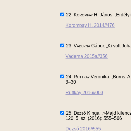
22.
Korompay H.
János. „Erdélyi
Korompay H. 2014//476
23.
Vaderna
Gábor. „Ki volt Joh
Vaderna 2015a//356
24.
Ruttkay
Veronika. „Burns, A
3–30
Ruttkay 2016//003
25.
Dezső
Kinga. „»Majd kilencz
120, 5. sz. (2016): 555–566
Dezső 2016//555