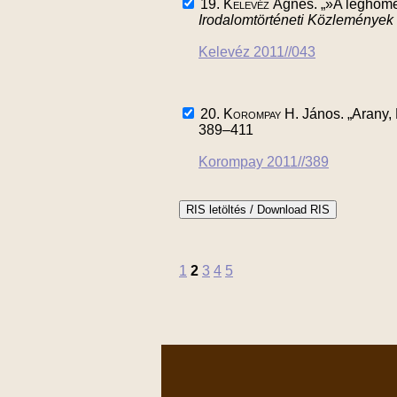
19.
Kelevéz
Ágnes. „»A leghomer
Irodalomtörténeti Közlemények
Kelevéz 2011//043
20.
Korompay
H. János. „Arany, 
389–411
Korompay 2011//389
1
2
3
4
5