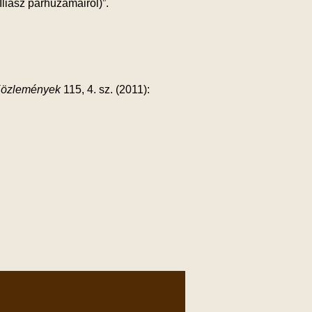
iász párhuzamairól)”.
 Közlemények
115, 4. sz. (2011):