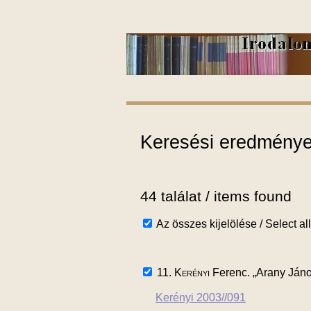
Keresési eredmények
44 találat / items found
Az összes kijelölése / Select all
11.
Kerényi
Ferenc. „Arany Jáno
Kerényi 2003//091