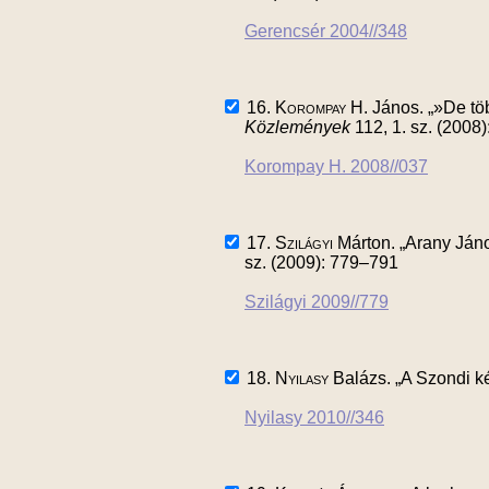
Gerencsér 2004//348
16.
Korompay H.
János. „»De töb
Közlemények
112, 1. sz. (2008
Korompay H. 2008//037
17.
Szilágyi
Márton. „Arany Jáno
sz. (2009): 779–791
Szilágyi 2009//779
18.
Nyilasy
Balázs. „A Szondi ké
Nyilasy 2010//346