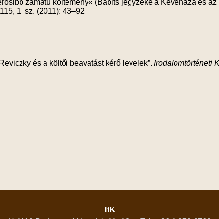
osibb zamatú költemény« (Babits jegyzéke a Keveháza és az Íl
115, 1. sz. (2011): 43–92
Reviczky és a költői beavatást kérő levelek”.
Irodalomtörténeti
ItK