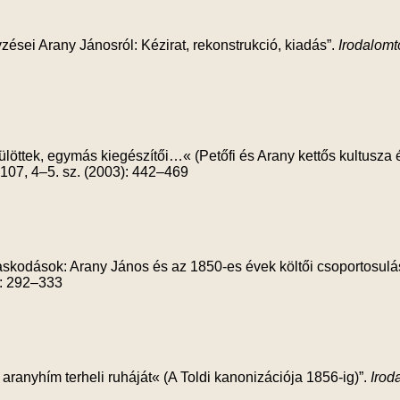
gyzései Arany Jánosról: Kézirat, rekonstrukció, kiadás”.
Irodalomt
löttek, egymás kiegészítői…« (Petőfi és Arany kettős kultusza é
107, 4–5. sz. (2003): 442–469
iaskodások: Arany János és az 1850-es évek költői csoportosulá
): 292–333
ranyhím terheli ruháját« (A Toldi kanonizációja 1856-ig)”.
Irod