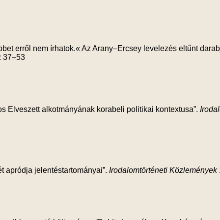
bet erről nem írhatok.« Az Arany–Ercsey levelezés eltűnt darabj
): 37–53
s Elveszett alkotmányának korabeli politikai kontextusa”.
Iroda
t apródja jelentéstartományai”.
Irodalomtörténeti Közlemények