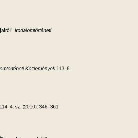
airól”.
Irodalomtörténeti
lomtörténeti Közlemények
113, 8.
114, 4. sz. (2010): 346–361