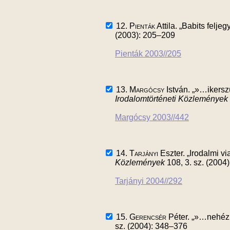
12.
Pienták
Attila. „Babits felje
(2003): 205–209
Pienták 2003//205
13.
Margócsy
István. „»…ikerszü
Irodalomtörténeti Közlemények
Margócsy 2003//442
14.
Tarjányi
Eszter. „Irodalmi v
Közlemények
108, 3. sz. (2004
Tarjányi 2004//292
15.
Gerencsér
Péter. „»…nehéz a
sz. (2004): 348–376