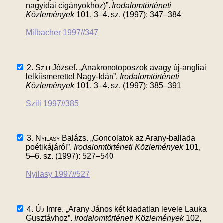
nagyidai cigányokhoz)”.
Irodalomtörténeti
Közlemények
101, 3–4. sz. (1997): 347–384
Milbacher 1997//347
2.
Szili
József. „Anakronotoposzok avagy új-angliai
lelkiismerettel Nagy-Idán”.
Irodalomtörténeti
Közlemények
101, 3–4. sz. (1997): 385–391
Szili 1997//385
3.
Nyilasy
Balázs. „Gondolatok az Arany-ballada
poétikájáról”.
Irodalomtörténeti Közlemények
101,
5–6. sz. (1997): 527–540
Nyilasy 1997//527
4.
Új
Imre. „Arany János két kiadatlan levele Lauka
Gusztávhoz”.
Irodalomtörténeti Közlemények
102,