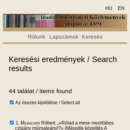
HU
EN
Rólunk
Lapszámok
Keresés
Keresési eredmények / Search
results
44 találat / items found
Az összes kijelölése / Select all
1.
Milbacher
Róbert. „»Rólad a mese mezitlábos
czigány múzsaleány!?« (Második közelítés A