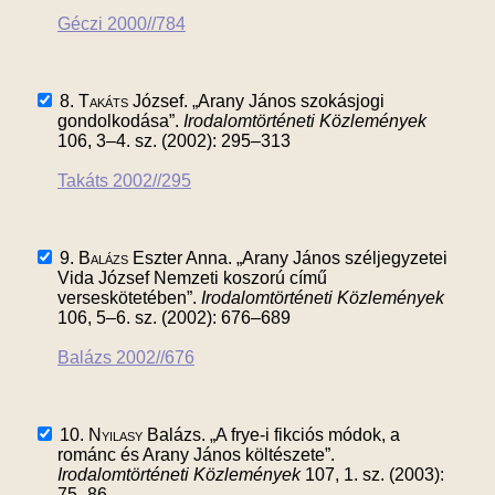
Géczi 2000//784
8.
Takáts
József. „Arany János szokásjogi
gondolkodása”.
Irodalomtörténeti Közlemények
106, 3–4. sz. (2002): 295–313
Takáts 2002//295
9.
Balázs
Eszter Anna. „Arany János széljegyzetei
Vida József Nemzeti koszorú című
verseskötetében”.
Irodalomtörténeti Közlemények
106, 5–6. sz. (2002): 676–689
Balázs 2002//676
10.
Nyilasy
Balázs. „A frye-i fikciós módok, a
románc és Arany János költészete”.
Irodalomtörténeti Közlemények
107, 1. sz. (2003):
75–86