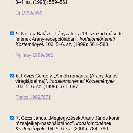
3–4. sz. (1998): 559–561
Új 1998//559
5.
Nyilasy
Balázs. „Irányzatok a 19. század második
felének Arany-recepciójában”.
Irodalomtörténeti
Közlemények
103, 5–6. sz. (1999): 561–583
Nyilasy 1999//561
6.
Fórizs
Gergely. „A méh románca (Arany János
virágfájdalma)”.
Irodalomtörténeti Közlemények
103, 5–6. sz. (1999): 671–687
Fórizs 1999//671
7.
Géczi
János. „Megjegyzések Arany János korai
rózsajelkép-használatához”.
Irodalomtörténeti
Közlemények
104, 5–6. sz. (2000): 784–790