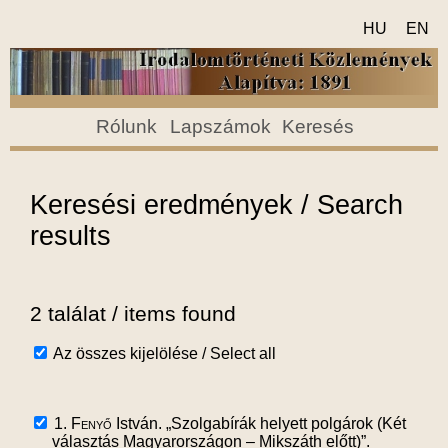
HU
EN
Rólunk
Lapszámok
Keresés
Keresési eredmények / Search
results
2 találat / items found
Az összes kijelölése / Select all
1.
Fenyő
István. „Szolgabírák helyett polgárok (Két
választás Magyarországon – Mikszáth előtt)”.