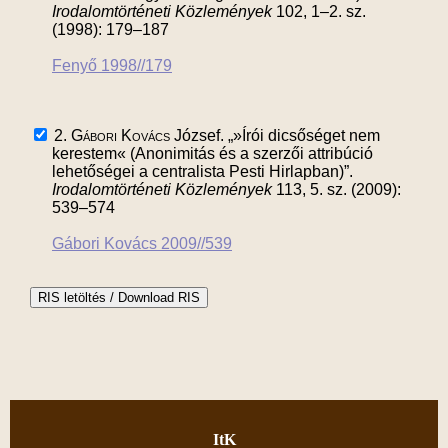
Irodalomtörténeti Közlemények
102, 1–2. sz.
(1998): 179–187
Fenyő 1998//179
2.
Gábori Kovács
József. „»Írói dicsőséget nem
kerestem« (Anonimitás és a szerzői attribúció
lehetőségei a centralista Pesti Hirlapban)”.
Irodalomtörténeti Közlemények
113, 5. sz. (2009):
539–574
Gábori Kovács 2009//539
ItK