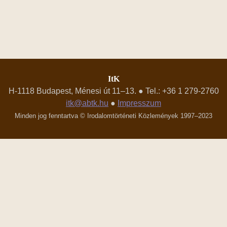
ItK
H-1118 Budapest, Ménesi út 11–13. ● Tel.: +36 1 279-2760
itk@abtk.hu
●
Impresszum
Minden jog fenntartva © Irodalomtörténeti Közlemények 1997–2023