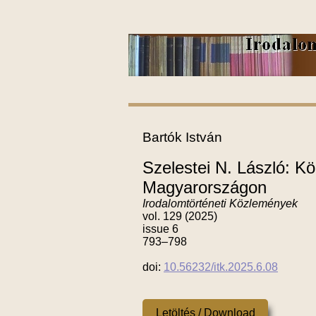
Bartók István
Szelestei N. László: Köl
Magyarországon
Irodalomtörténeti Közlemények
vol. 129 (2025)
issue 6
793–798
doi:
10.56232/itk.2025.6.08
Letöltés / Download