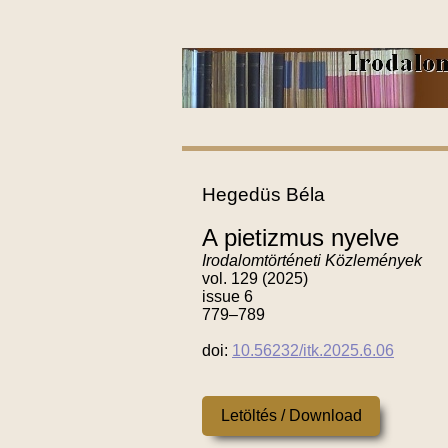
Hegedüs Béla
A pietizmus nyelve
Irodalomtörténeti Közlemények
vol. 129 (2025)
issue 6
779–789
doi:
10.56232/itk.2025.6.06
Letöltés / Download