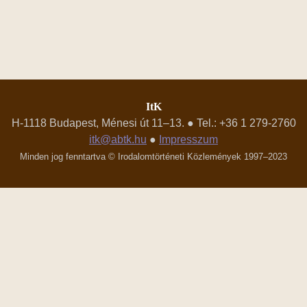
ItK
H-1118 Budapest, Ménesi út 11–13. ● Tel.: +36 1 279-2760
itk@abtk.hu
●
Impresszum
Minden jog fenntartva © Irodalomtörténeti Közlemények 1997–2023