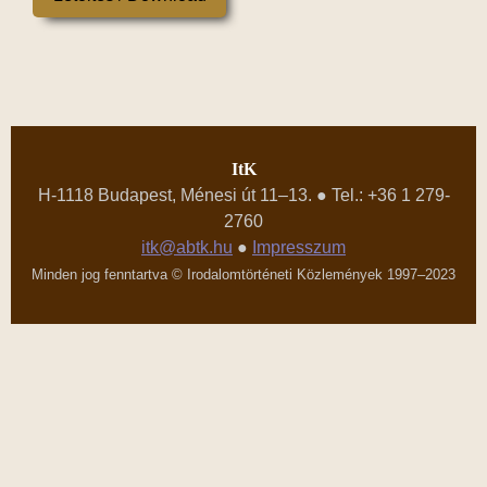
ItK
H-1118 Budapest, Ménesi út 11–13. ● Tel.: +36 1 279-
2760
itk@abtk.hu
●
Impresszum
Minden jog fenntartva © Irodalomtörténeti Közlemények 1997–2023