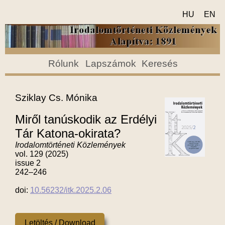
HU
EN
Rólunk
Lapszámok
Keresés
Sziklay Cs. Mónika
Miről tanúskodik az Erdélyi
Tár Katona-okirata?
Irodalomtörténeti Közlemények
vol. 129 (2025)
issue 2
242–246
doi:
10.56232/itk.2025.2.06
Letöltés / Download